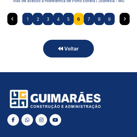
Vias de acesso à Hidrelétrica de Porto Estrela / Joanésia - MG
1
2
3
4
5
6
7
8
9
Voltar