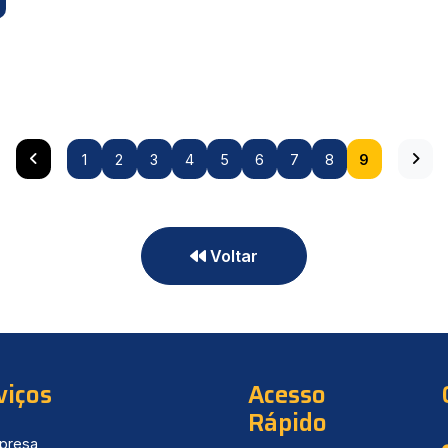
1
2
3
4
5
6
7
8
9
Voltar
viços
Acesso
Rápido
presa